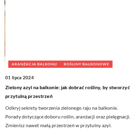
ARANŻACJA BALKONU
ROŚLINY BALKONOWE
2
01 lipca 2024
Za
Zielony azyl na balkonie: jak dobrać rośliny, by stworzyć
f
przytulną przestrzeń
o
Odkryj sekrety tworzenia zielonego raju na balkonie.
Do
j
Porady dotyczące doboru roślin, aranżacji oraz pielęgnacji.
o
Zmienisz nawet małą przestrzeń w przytulny azyl.
zm