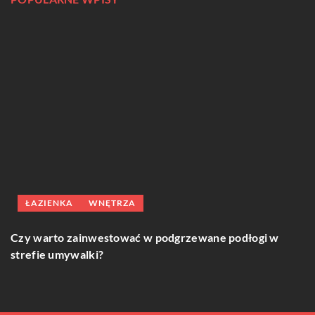
ŁAZIENKA
WNĘTRZA
Ja
Czy warto zainwestować w podgrzewane podłogi w
i
strefie umywalki?