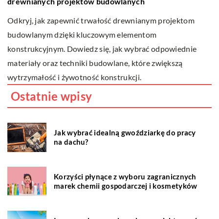
p
drewnianych projektów budowlanych
A
Odkryj, jak zapewnić trwałość drewnianym projektom
t
budowlanym dzięki kluczowym elementom
n
konstrukcyjnym. Dowiedz się, jak wybrać odpowiednie
g
materiały oraz techniki budowlane, które zwiększą
wytrzymałość i żywotność konstrukcji.
Ostatnie wpisy
Jak wybrać idealną gwoździarkę do pracy
na dachu?
Korzyści płynące z wyboru zagranicznych
marek chemii gospodarczej i kosmetyków