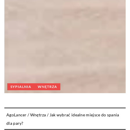
SYPIALNIA
WNĘTRZA
AgoLancer
/
Wnętrza
/
Jak wybrać idealne miejsce do spania
dla pary?