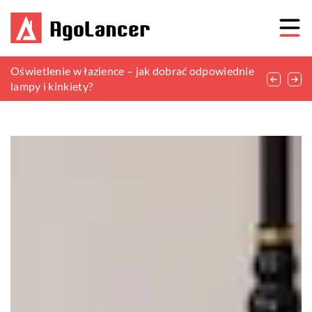
Jak wykorzystać maty wiklinowe do stworzenia
Oświetlenie w łazience – jak dobrać odpowiednie
Najlepsze sposoby na aranżację i dekorację
przytulnej przestrzeni na balkonie?
lampy i kinkiety?
pokoju dziennego