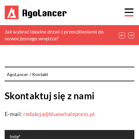
Jak wybrać odpowiednią przydomową
Jak wybrać idealne drzwi z przeszkleniami do
Jak wybrać idealną kratkę wentylacyjną do
oczyszczalnię ścieków dla swojego gospodarstwa?
nowoczesnego wnętrza?
twojego domu?
AgoLancer
/
Kontakt
Skontaktuj się z nami
E-mail:
redakcja@bluewhalepress.pl