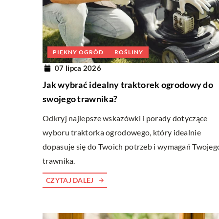
LNIA
WNĘTRZA
SALON
WNĘTRZA
ia 2023
05 kwietnia 2023
PIĘKNY OGRÓD
ROŚLINY
ealnej pościeli – przewodnik dla
Nowoczesne lampy sufito
07 lipca 2026
jących
zalety?
Jak wybrać idealny traktorek ogrodowy do
 w świecie wyborów pościeli? Nasz
Lampy sufitowe są jedny
swojego trawnika?
ik pomoże Ci zrozumieć wszystko,
elementów oświetlenia w 
Odkryj najlepsze wskazówki i porady dotyczące
 wiedzieć o rodzajach, materiałach i
tylko zapewniają odpowied
wyboru traktorka ogrodowego, który idealnie
h, aby znaleźć tę idealną dla siebie.
ale także pełnią rolę dek
dopasuje się do Twoich potrzeb i wymagań Twojeg
dzisiejszych czasach, kied
trawnika.
porządku dziennym, coraz
na lampy sufitowe nowocz
CZYTAJ DALEJ
charakteryzują się nie ty
wyglądem, ale także posia