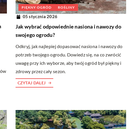
PIĘKNY OGRÓD
ROŚLINY
05 stycznia 2026
m
Jak wybrać odpowiednie nasiona i nawozy do
swojego ogrodu?
Odkryj, jak najlepiej dopasować nasiona i nawozy do
potrzeb twojego ogrodu. Dowiedz się, na co zwrócić
uwagę przy ich wyborze, aby twój ogród był piękny i
łów
zdrowy przez cały sezon.
CZYTAJ DALEJ