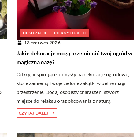
INNE
15 marca 2026
DEKORACJE
PIĘKNY OGRÓD
Jakie cechy powinny mieć drzwi, aby
we – jakie mają
13 czerwca 2026
zapewnić maksymalne bezpieczeństwo
Jakie dekoracje mogą przemienić twój ogród w
Twojego domu?
m z podstawowych
magiczną oazę?
Dowiedz się, jakie elementy powinny mieć
domu, które nie
Odkryj inspirujące pomysły na dekoracje ogrodowe,
drzwi, aby skutecznie chronić Twój dom p
nią ilość światła,
które zamienią Twoje zielone zakątki w pełne magii
intruzami i jakie technologie mogą dodat
oracyjną. W
o
przestrzenie. Dodaj osobisty charakter i stwórz
zwiększyć bezpieczeństwo.
y moda i design są na
miejsce do relaksu oraz obcowania z naturą.
 więcej osób stawia
esne, które
CZYTAJ DALEJ
lko oryginalnym
dają wiele innych