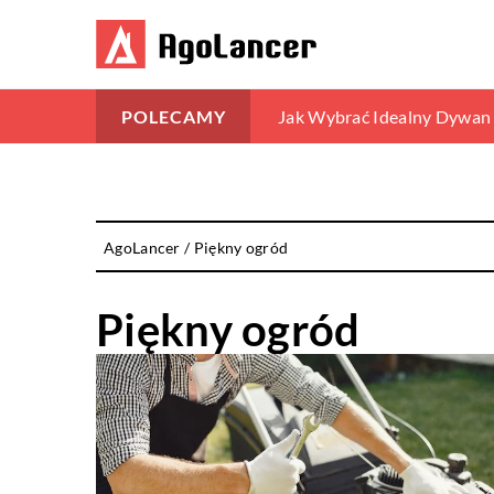
Oczyszczalnie drenażowe – j
Jak Wybrać Idealny Dywan
Efektywne zarządzanie od
POLECAMY
AgoLancer
/
Piękny ogród
Piękny ogród