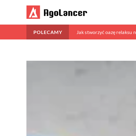
Jak wybrać osłony okienne 
Jak stworzyć oazę relaksu n
Trawy dekoracyjne do ogrod
POLECAMY