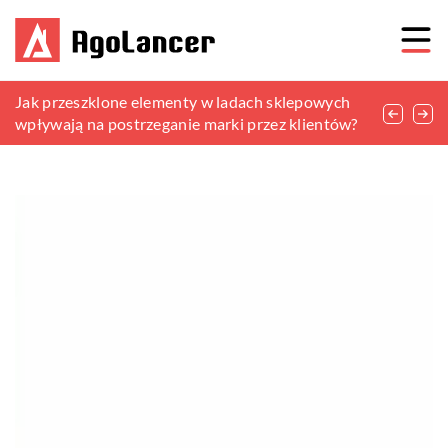
5 pomysłów na letnią metamorfozę ogrodu
Jak przeszklone elementy w ladach sklepowych
Pomysły na stylowe i funkcjonalne dekoracje
wpływają na postrzeganie marki przez klientów?
balkonu