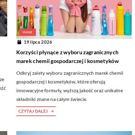
RZA
SALON
WNĘTRZA
INNE
07 sierpnia 2024
y na aranżację i dekorację
19 lipca 2026
Jak stworzyć funkcjonalną strefę
o
Korzyści płynące z wyboru zagranicznych
salonie
rzedstawiamy najlepsze
marek chemii gospodarczej i kosmetyków
Odkryj sposoby na kreowanie ideal
cję i dekorację pokoju
Odkryj zalety wyboru zagranicznych marek chemii
relaksu w salonie, która harmonizu
 pomogą Ci stworzyć
ze
gospodarczej i kosmetyków, które oferują
oraz potrzebami użytkowników. Do
ej będziesz się czuć
eźć
innowacyjne formuły, wyższą jakość oraz unikalne
jak komfort i funkcjonalność mogą 
laksowany.
.
składniki znane na całym świecie.
CZYTAJ DALEJ