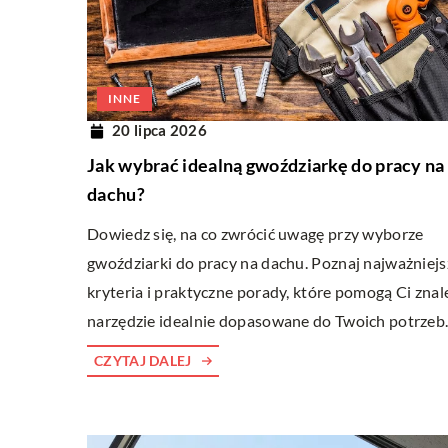
PIĘKNY OGRÓD
ROŚLINY
SALON
WNĘT
8 kwietnia 2025
28 czerwca 2023
INNE
ak wybrać odpowiedni system
Najlepsze sposob
20 lipca 2026
awadniający do swojego ogrodu?
pokoju dzienneg
Jak wybrać idealną gwoździarkę do pracy na
dkryj kluczowe czynniki wpływające na
W tym artykule p
dachu?
ybór najlepszego systemu nawadniającego
sposoby na aranża
Dowiedz się, na co zwrócić uwagę przy wyborze
la Twojego ogrodu. Dowiedz się, na co
dziennego, które
gwoździarki do pracy na dachu. Poznaj najważniejs
wrócić uwagę, aby Twój ogród był zawsze
przestrzeń, w któr
kryteria i praktyczne porady, które pomogą Ci znal
iękny i dobrze nawodniony.
komfortowo i zre
narzędzie idealnie dopasowane do Twoich potrzeb
CZYTAJ DALEJ