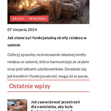
PIĘKNY OGRÓD
ROŚLINY
S
08 kwietnia 2025
28 c
Jak wybrać odpowiedni system
Najl
 relaksu w
nawadniający do swojego ogrodu?
pok
Odkryj kluczowe czynniki wpływające na
W ty
nej strefy
wybór najlepszego systemu nawadniającego
spos
je ze stylem
dla Twojego ogrodu. Dowiedz się, na co
dzie
wiedz się,
zwrócić uwagę, aby Twój ogród był zawsze
prze
iść w parze.
piękny i dobrze nawodniony.
komf
Ostatnie wpisy
Jak zaaranżować przestrzeń
dla nastolatka, aby była