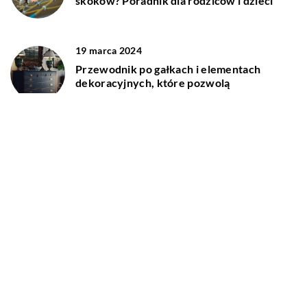
skoków? Poradnik dla rodziców i dzieci
19 marca 2024
Przewodnik po gałkach i elementach
dekoracyjnych, które pozwolą
zaaranżować wnętrze domu, tak jak
chcemy
DODAJ KOMENTARZ