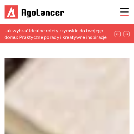
Z czego mogą być wykonane wianki
Jak wybrać idealne rolety rzymskie do twojego
Kreatywne sposoby na wykorzystanie starych
bożonarodzeniowe?
domu: Praktyczne porady i kreatywne inspiracje
przedmiotów w ogrodowych aranżacjach