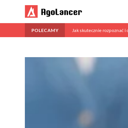
Zalety ekologicznych produ
Jak skutecznie rozpoznać i
Jak zaprojektować dom marz
POLECAMY