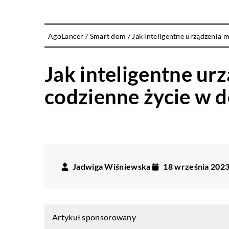
AgoLancer
/
Smart dom
/
Jak inteligentne urządzenia
Jak inteligentne u
codzienne życie w 
Jadwiga Wiśniewska
18 września 202
Artykuł sponsorowany