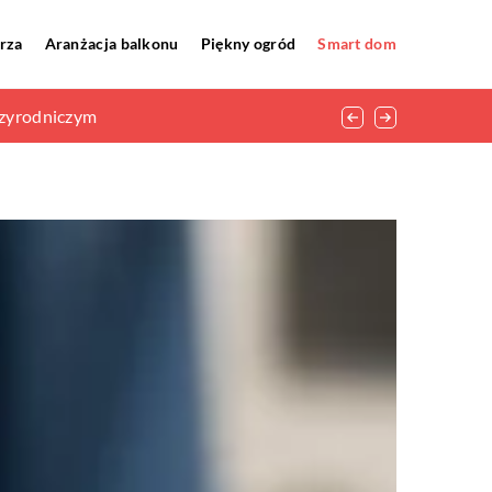
rza
Aranżacja balkonu
Piękny ogród
Smart dom
nych
rzyrodniczym