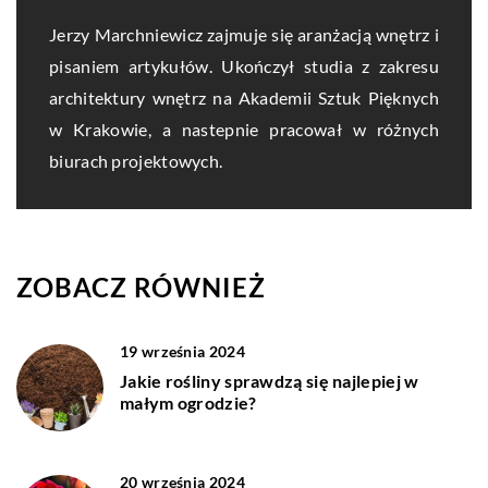
Jerzy Marchniewicz zajmuje się aranżacją wnętrz i
pisaniem artykułów. Ukończył studia z zakresu
architektury wnętrz na Akademii Sztuk Pięknych
w Krakowie, a nastepnie pracował w różnych
biurach projektowych.
ZOBACZ RÓWNIEŻ
19 września 2024
Jakie rośliny sprawdzą się najlepiej w
małym ogrodzie?
20 września 2024