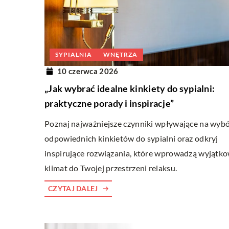
ARANŻACJA BALKONU
nia 2024
01 lipca 2024
SYPIALNIA
WNĘTRZA
 bezpiecznego korzystania z
Jak stworzyć balkon peł
10 czerwca 2026
kcyjnych narzędzi do pracy na
odpowiednim dekoracjo
„Jak wybrać idealne kinkiety do sypialni:
ciach
Odkryj sposoby na stwor
praktyczne porady i inspiracje”
uczowe zasady bezpiecznej pracy z
balkonu za pomocą odpow
Poznaj najważniejsze czynniki wpływające na wyb
wielofunkcyjnych narzędzi na
Wskazówki dotyczą m.in. r
odpowiednich kinkietów do sypialni oraz odkryj
ach. Artykuł nakieruje Cię na
oświetlenia i nie tylko.
inspirujące rozwiązania, które wprowadzą wyjątk
westie, które pozwolą Ci uniknąć
klimat do Twojej przestrzeni relaksu.
lnego niebezpieczeństwa.
CZYTAJ DALEJ