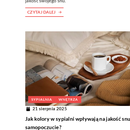
jakość swojego snu.
CZYTAJ DALEJ
SYPIALNIA
WNĘTRZA
21 sierpnia 2025
Jak kolory w sypialni wpływają na jakość snu
samopoczucie?