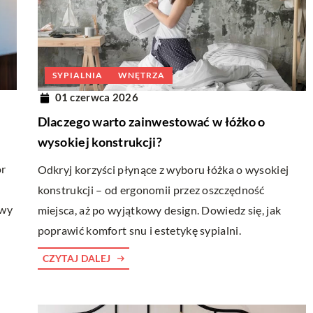
DEKORACJE
SYPIALNIA
WNĘTRZA
SMART DOM
en uroku dzięki
01 czerwca 2026
m
15 września 2025
Dlaczego warto zainwestować w łóżko o
zenie urokliwego
Jak działa nowoczesne ogrzewanie z
wysokiej konstrukcji?
iednich dekoracji.
wykorzystaniem ekologicznych technolo
ór
Odkryj korzyści płynące z wyboru łóżka o wysokiej
oślin, mebli,
Poznaj, jak nowoczesne systemy grzewcze
konstrukcji – od ergonomii przez oszczędność
wykorzystują ekologiczne technologie, ab
owy
miejsca, aż po wyjątkowy design. Dowiedz się, jak
zwiększyć efektywność energetyczną i
poprawić komfort snu i estetykę sypialni.
ochronę środowiska, zapewniając komfort
CZYTAJ DALEJ
cieplny w Twoim domu.