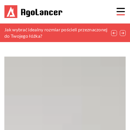
Krzesła czy stołki – co wstawić do jadalni?
Jak wybrać idealny rozmiar pościeli przeznaczonej
Jak wybrać idealną girlandę świetlną do swojego
do Twojego łóżka?
ogrodu?