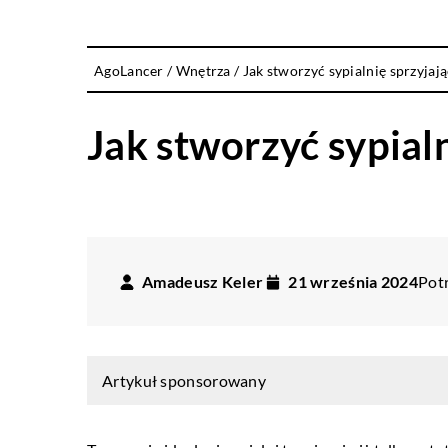
AgoLancer
/
Wnętrza
/
Jak stworzyć sypialnię sprzyjaj
Jak stworzyć sypialn
Amadeusz Keler
21 września 2024
Potr
Artykuł sponsorowany