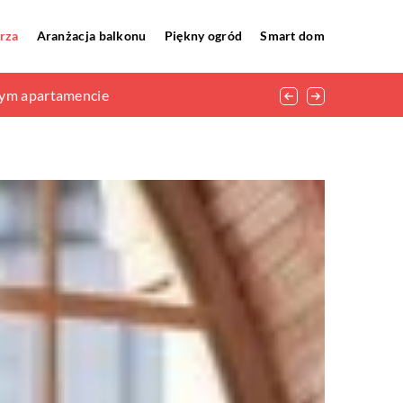
rza
Aranżacja balkonu
Piękny ogród
Smart dom
wym apartamencie