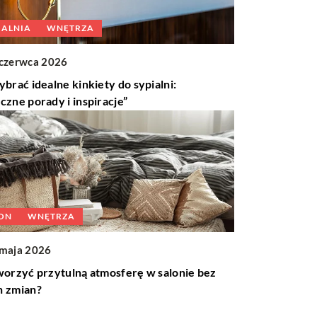
IALNIA
WNĘTRZA
czerwca 2026
ybrać idealne kinkiety do sypialni:
czne porady i inspiracje”
ON
WNĘTRZA
 maja 2026
worzyć przytulną atmosferę w salonie bez
h zmian?