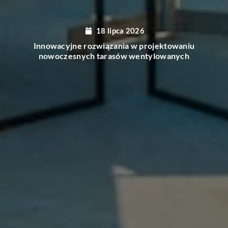
16 lipca 2026
Jakie dekoracje sprawią, że Twój balkon stanie się
przytulnym azylem?