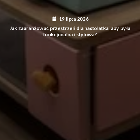
19 lipca 2026
Korzyści płynące z wyboru zagranicznych marek
chemii gospodarczej i kosmetyków