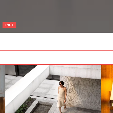
ARANŻACJA BALKONU
ROŚLINY BALKONOWE