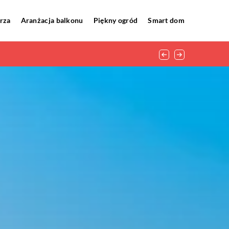
rza
Aranżacja balkonu
Piękny ogród
Smart dom