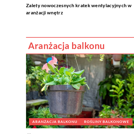
Zalety nowoczesnych kratek wentylacyjnych w
aranżacji wnętrz
Aranżacja balkonu
ARANŻACJA BALKONU
ROŚLINY BALKONOWE