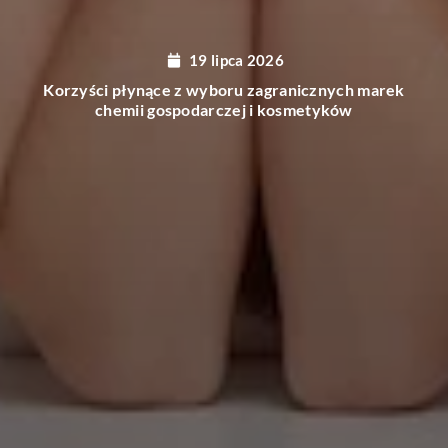
18 lipca 2026
Innowacyjne rozwiązania w projektowaniu
nowoczesnych tarasów wentylowanych