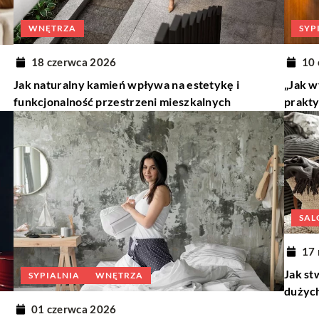
WNĘTRZA
SYP
18 czerwca 2026
10 
Jak naturalny kamień wpływa na estetykę i
„Jak w
funkcjonalność przestrzeni mieszkalnych
prakty
SAL
17
Jak st
SYPIALNIA
WNĘTRZA
dużyc
01 czerwca 2026