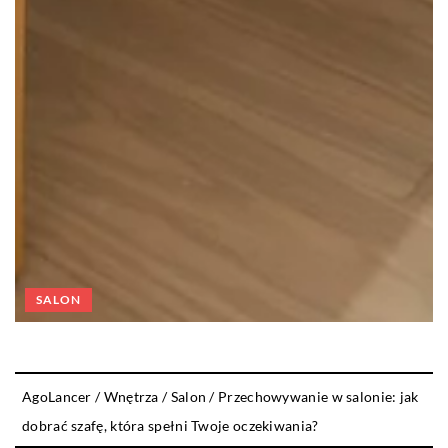
SALON
AgoLancer
/
Wnętrza
/
Salon
/
Przechowywanie w salonie: jak
dobrać szafę, która spełni Twoje oczekiwania?