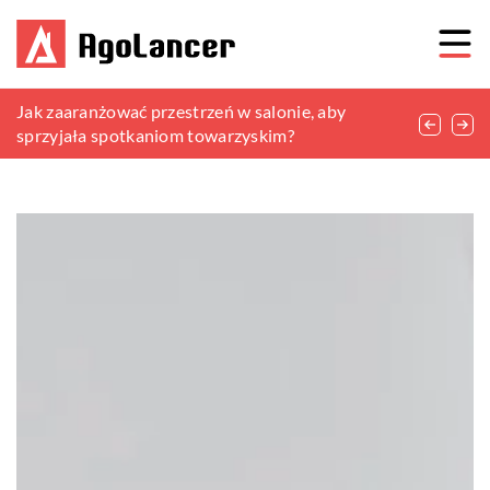
Obraz do salonu loft – industrialny urok w
Jak zaaranżować przestrzeń w salonie, aby
Przechowywanie w salonie: jak dobrać szafę, która
dekoracji wnętrza
sprzyjała spotkaniom towarzyskim?
spełni Twoje oczekiwania?