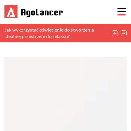
Jak stworzyć przytulną atmosferę w łazience?
Jak wykorzystać oświetlenie do stworzenia
Jak wybrać uchwyty, odpowiednio dostosowane
idealnej przestrzeni do relaksu?
do mebli w naszym domu?