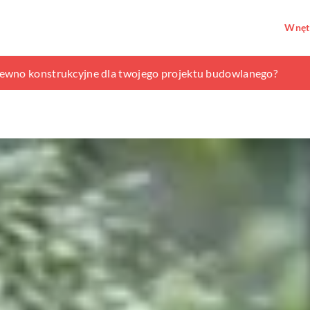
Wnęt
egląd różnych typów przepustów i ich zastosowań
ewno konstrukcyjne dla twojego projektu budowlanego?
kolorów do swojego ogrodu?