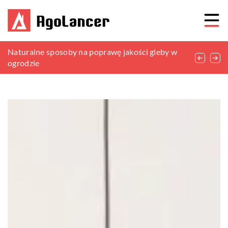
Jakie meble warto posiadać w swoim salonie?
Naturalne sposoby na poprawę jakości gleby w
Zalety ekologicznych produktów higienicznych w
ogrodzie
miejscach pracy i przestrzeniach publicznych