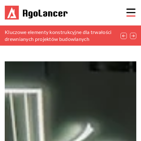
Naturalne sposoby na poprawę jakości gleby w
Kluczowe elementy konstrukcyjne dla trwałości
Jak stworzyć unikalną atmosferę w jadalni za
ogrodzie
drewnianych projektów budowlanych
pomocą tekstyliów?