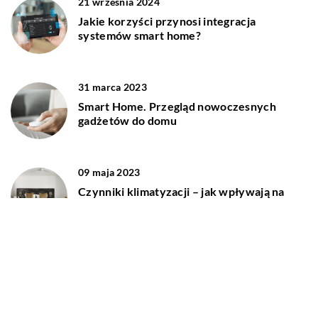
21 września 2024
Jakie korzyści przynosi integracja
systemów smart home?
31 marca 2023
Smart Home. Przegląd nowoczesnych
gadżetów do domu
09 maja 2023
Czynniki klimatyzacji – jak wpływają na
jakość powietrza w pomieszczeniach?
07 maja 2024
Automatyzacja codziennych czynności
dzięki inteligentnym urządzeniom –
przewodnik po praktycznych