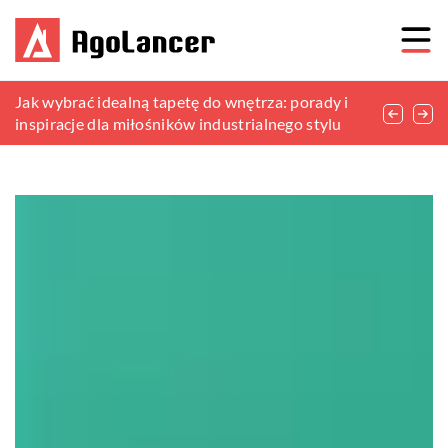
Naturalne sposoby na poprawę jakości gleby w
Jak wybrać idealną tapetę do wnętrza: porady i
Tworzenie przytulnej atmosfery: sekrety aranżacji
ogrodzie
inspiracje dla miłośników industrialnego stylu
kuchennych przestrzeni