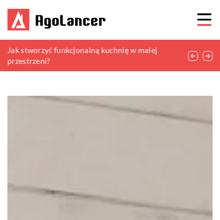
Z czego mogą być wykonane wianki
Jak stworzyć funkcjonalną kuchnię w małej
Tworzenie harmonii: Praktyczne wskazówki
bożonarodzeniowe?
przestrzeni?
dotyczące urządzania sypialni