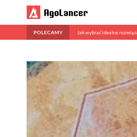
Jak wybrać idealne meble p
Jak wybrać idealne rozwiąz
Jak Murale Mogą Całkowic
POLECAMY