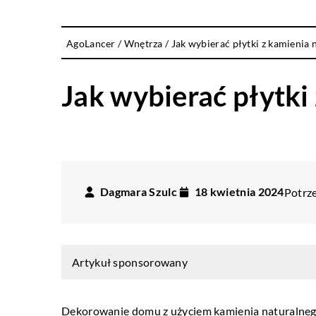
AgoLancer
/
Wnętrza
/
Jak wybierać płytki z kamienia
Jak wybierać płytk
Dagmara Szulc
18 kwietnia 2024
Potrze
Artykuł sponsorowany
Dekorowanie domu z użyciem kamienia naturalnego 