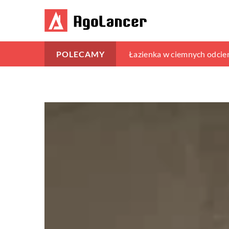
Jak ergonomiczne meble mo
Łazienka w ciemnych odcien
Jak prawidłowo dobrać pasz
POLECAMY