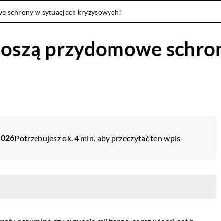
we schrony w sytuacjach kryzysowych?
ynoszą przydomowe schro
2026
Potrzebujesz ok. 4 min. aby przeczytać ten wpis
rofy naturalne czy sytuacje militarne, coraz więcej osób