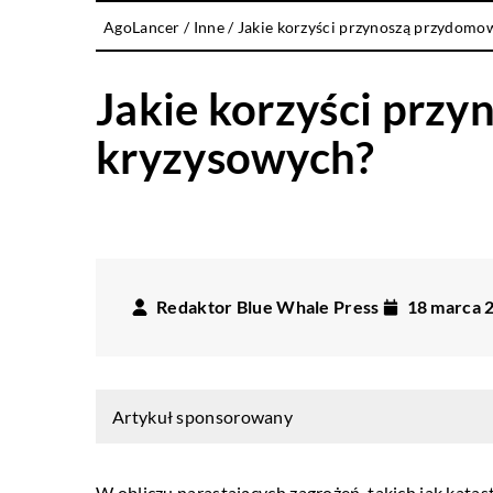
AgoLancer
/
Inne
/
Jakie korzyści przynoszą przydomo
Jakie korzyści prz
kryzysowych?
Redaktor Blue Whale Press
18 marca 
Artykuł sponsorowany
W obliczu narastających zagrożeń, takich jak katast