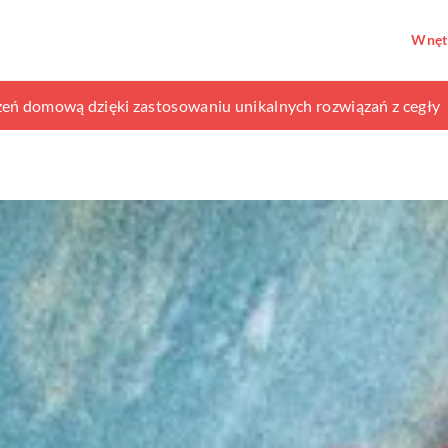
Wnęt
czenie dla swojej kolekcji myśliwskiej?
zeń domową dzięki zastosowaniu unikalnych rozwiązań z cegły
 Jak dekoracyjne elementy wentylacyjne wpływają na design wn