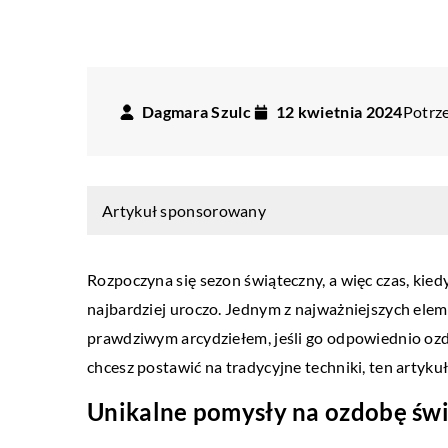
Dagmara Szulc
12 kwietnia 2024
Potrze
Artykuł sponsorowany
Rozpoczyna się sezon świąteczny, a więc czas, ki
najbardziej uroczo. Jednym z najważniejszych elem
prawdziwym arcydziełem, jeśli go odpowiednio ozd
INNE
RZA
chcesz postawić na tradycyjne techniki, ten artyku
07 listopada 2025
Unikalne pomysły na ozdobę świ
o 2025
Jakie są korzyści z posia
onalizowane Dekoracje Mogą