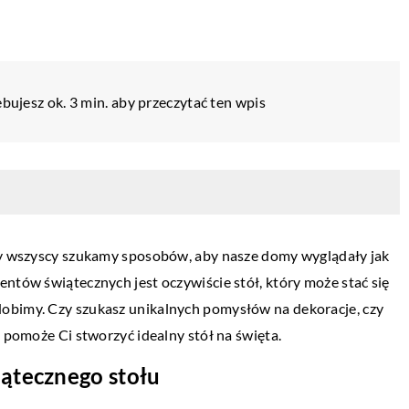
bujesz ok. 3 min. aby przeczytać ten wpis
edy wszyscy szukamy sposobów, aby nasze domy wyglądały jak
entów świątecznych jest oczywiście stół, który może stać się
obimy. Czy szukasz unikalnych pomysłów na dekoracje, czy
SMART DOM
ł pomoże Ci stworzyć idealny stół na święta.
31 marca 2023
ątecznego stołu
dania
Smart Home. Przegląd nowoczesnych