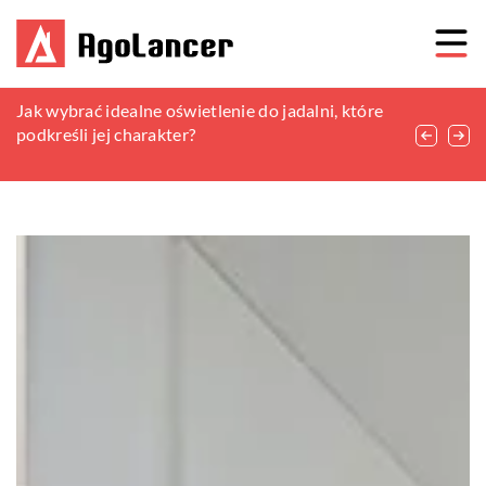
Kreatywne wykorzystanie naturalnych
Jak wybrać idealne oświetlenie do jadalni, które
Rozwijanie zdolności motorycznych i
materiałów w projektowaniu ogrodu
podkreśli jej charakter?
kreatywności dziecka poprzez zabawę z
zestawami do modelowania