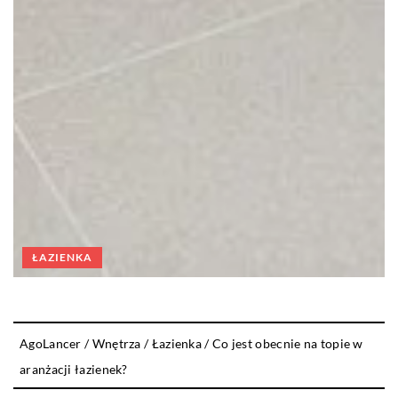
ŁAZIENKA
AgoLancer
/
Wnętrza
/
Łazienka
/
Co jest obecnie na topie w
aranżacji łazienek?