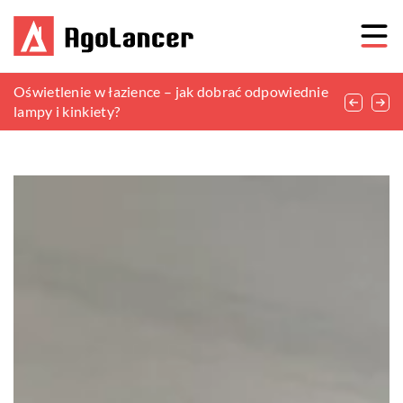
Sekrety tworzenia przytulnego miejsca relaksu
Oświetlenie w łazience – jak dobrać odpowiednie
Wpływ odpowiedniej wentylacji na efektywność
wśród zieleni
lampy i kinkiety?
systemów grzewczych w domu