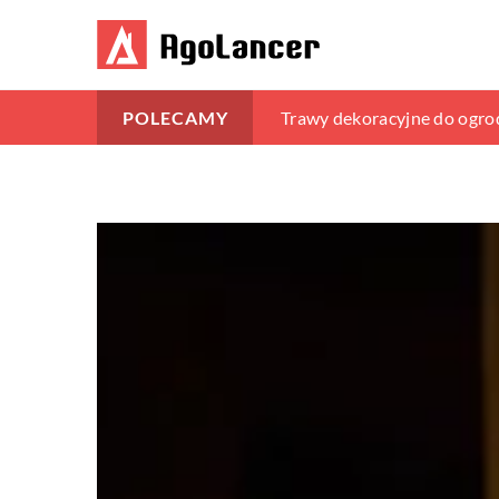
Estetyka i funkcjonalność 
Trawy dekoracyjne do ogrod
Jak wybrać idealną girland
POLECAMY