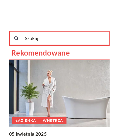
Rekomendowane
ŁAZIENK
ŁAZIENKA
WNĘTRZA
28 kwietnia
05 kwietnia 2025