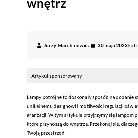
wnętrz
Jerzy Marchniewicz
30 maja 2023
Potr
Artykuł sponsorowany
Lampy potrójne to doskonały sposób na dodanie st
unikalnemu designowi i możliwości regulacji oświ
aranżacji. W tym artykule przyjrzymy się lampom
ŁAZIENKA
WNĘTRZA
które przynoszą do wnętrza. Przekonaj się, dlaczeg
Twoją przestrzeń.
28 kwietnia 2023