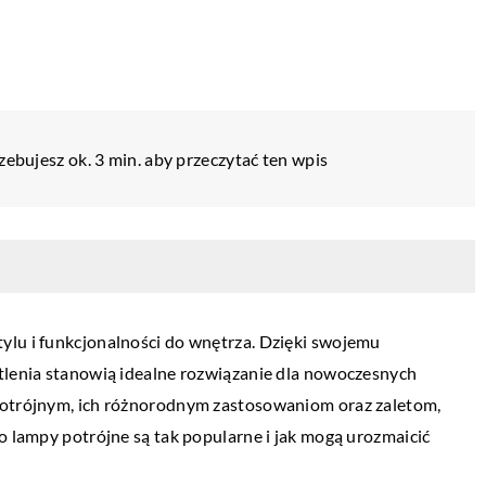
zebujesz ok. 3 min. aby przeczytać ten wpis
ylu i funkcjonalności do wnętrza. Dzięki swojemu
etlenia stanowią idealne rozwiązanie dla nowoczesnych
ŁAZIENKA
 potrójnym, ich różnorodnym zastosowaniom oraz zaletom,
o lampy potrójne są tak popularne i jak mogą urozmaicić
08 marca 2023
Przydatne akcesoria do wanny