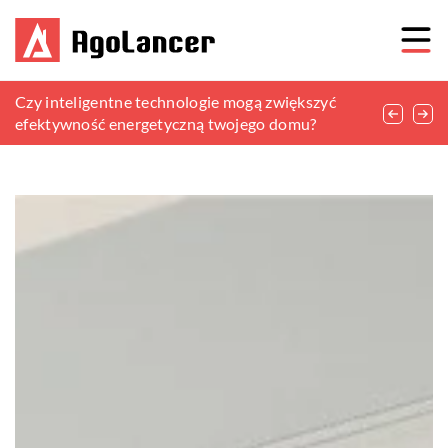
Jak prawidłowo dobrać paszę dla koni –
Czy inteligentne technologie mogą zwiększyć
Czy desery mogą być bezglutenowe?
praktyczny poradnik
efektywność energetyczną twojego domu?