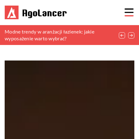
Lampy wiszące: Praktyczne wskazówki dotyczące
Modne trendy w aranżacji łazienek: jakie
Kluczowe korzyści mineralne dla zwierząt
rozmieszczenia i wysokości
wyposażenie warto wybrać?
hodowlanych i dzikiej przyrody