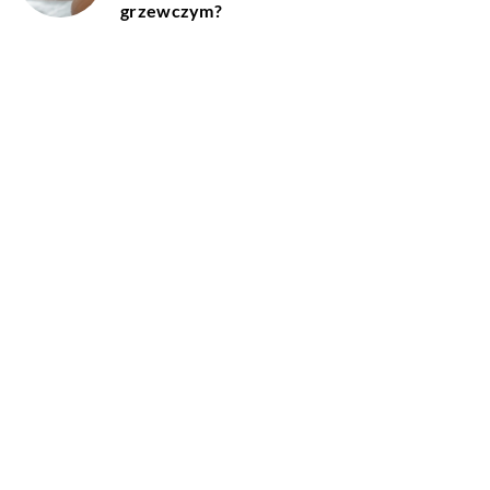
grzewczym?
10 stycznia 2026
Zalety i wady ogrzewania podczerwienią w
nowoczesnych domach
20 sierpnia 2024
System oczyszczania ścieków – jaki dobrać
odpowiedni do swojego domu?
DODAJ KOMENTARZ