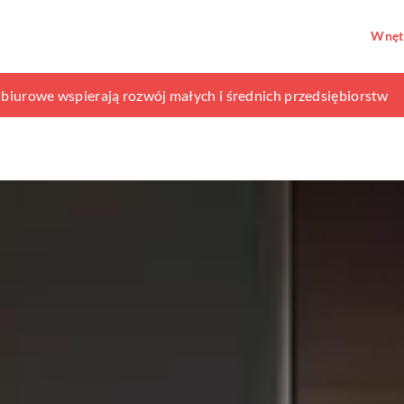
Wnęt
ewna?
e biurowe wspierają rozwój małych i średnich przedsiębiorstw
wę jakości gleby w ogrodzie