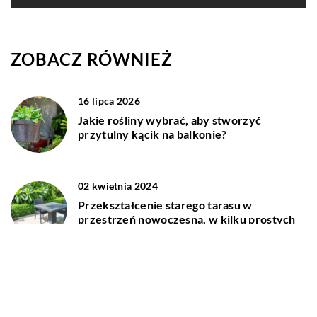
ZOBACZ RÓWNIEŻ
16 lipca 2026
Jakie rośliny wybrać, aby stworzyć
przytulny kącik na balkonie?
02 kwietnia 2024
Przekształcenie starego tarasu w
przestrzeń nowoczesną, w kilku prostych
krokach
15 kwietnia 2025
Jak wybrać idealne deski kompozytowe dla
swojego tarasu?