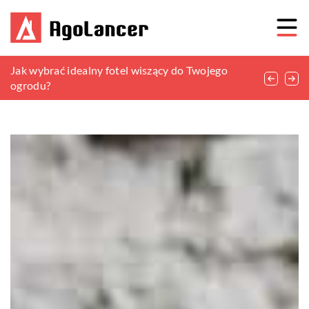
Porady ekspertów na temat renowacji i pielęgnacji
Jak wybrać idealny fotel wiszący do Twojego
Inteligentne zasłony: Komfort i oszczędność
podłóg drewnianych
ogrodu?
energii w nowoczesnym wnętrzu