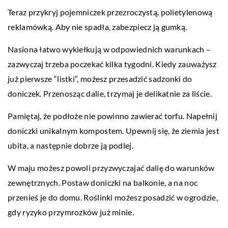
Teraz przykryj pojemniczek przezroczystą, polietylenową
reklamówką. Aby nie spadła, zabezpiecz ją gumką.
Nasiona łatwo wykiełkują w odpowiednich warunkach –
zazwyczaj trzeba poczekać kilka tygodni. Kiedy zauważysz
już pierwsze “listki”, możesz przesadzić sadzonki do
doniczek. Przenosząc dalie, trzymaj je delikatnie za liście.
Pamiętaj, że podłoże nie powinno zawierać torfu. Napełnij
doniczki unikalnym kompostem. Upewnij się, że ziemia jest
ubita, a następnie dobrze ją podlej.
W maju możesz powoli przyzwyczajać dalię do warunków
zewnętrznych. Postaw doniczki na balkonie, a na noc
przenieś je do domu. Roślinki możesz posadzić w ogrodzie,
gdy ryzyko przymrozków już minie.