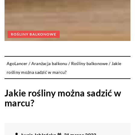
ROŚLINY BALKONOWE
AgoLancer
/
Aranżacja balkonu
/
Rośliny balkonowe
/
Jakie
rośliny można sadzić w marcu?
Jakie rośliny można sadzić w
marcu?
Łucja Jabłońska
31 marca 2023