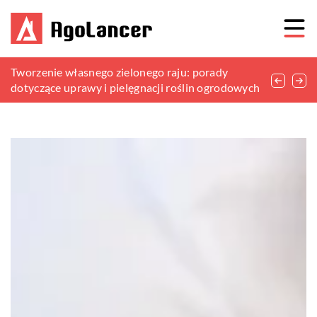
Jak zdecydować się na odpowiedni system
Tworzenie własnego zielonego raju: porady
Odkryj harmonię w łazience dzięki
monitoringu do swojego domu?
dotyczące uprawy i pielęgnacji roślin ogrodowych
odpowiedniemu doborowi roślin i dekoracji