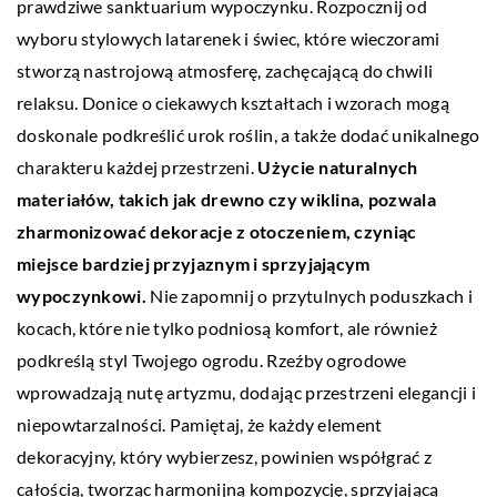
prawdziwe sanktuarium wypoczynku. Rozpocznij od
wyboru stylowych latarenek i świec, które wieczorami
stworzą nastrojową atmosferę, zachęcającą do chwili
relaksu. Donice o ciekawych kształtach i wzorach mogą
doskonale podkreślić urok roślin, a także dodać unikalnego
charakteru każdej przestrzeni.
Użycie naturalnych
materiałów, takich jak drewno czy wiklina, pozwala
zharmonizować dekoracje z otoczeniem, czyniąc
miejsce bardziej przyjaznym i sprzyjającym
wypoczynkowi.
Nie zapomnij o przytulnych poduszkach i
kocach, które nie tylko podniosą komfort, ale również
podkreślą styl Twojego ogrodu. Rzeźby ogrodowe
wprowadzają nutę artyzmu, dodając przestrzeni elegancji i
niepowtarzalności. Pamiętaj, że każdy element
dekoracyjny, który wybierzesz, powinien współgrać z
całością, tworząc harmonijną kompozycję, sprzyjającą