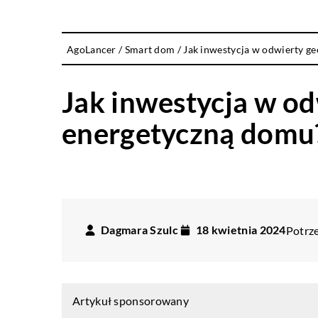
AgoLancer
/
Smart dom
/
Jak inwestycja w odwierty g
Jak inwestycja w o
energetyczną domu
Dagmara Szulc
18 kwietnia 2024
Potrze
Artykuł sponsorowany