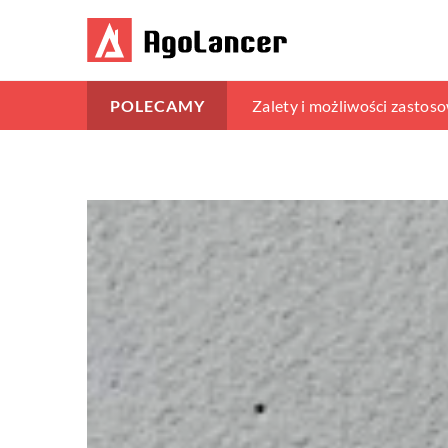
Jak wybrać idealny trakto
Zalety i możliwości zastos
Optymalna organizacja prze
POLECAMY