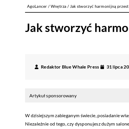
AgoLancer
/
Wnętrza
/
Jak stworzyć harmonijną przes
Jak stworzyć harmo
Redaktor Blue Whale Press
31 lipca 2
Artykuł sponsorowany
W dzisiejszym zabieganym świecie, posiadanie własn
Niezależnie od tego, czy dysponujesz dużym salon
ŁAZIENKA
WNĘTRZA