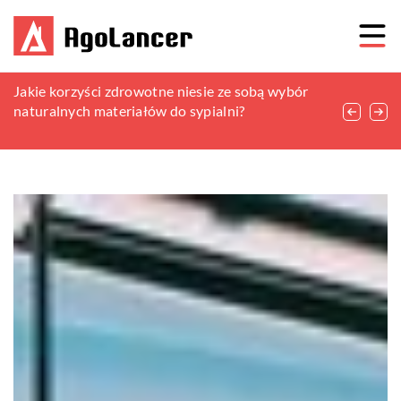
Jak prawidłowo zamontować i podłączyć
Jakie korzyści zdrowotne niesie ze sobą wybór
Przewodnik po gałkach i elementach
jednokomorowe szambo betonowe?
naturalnych materiałów do sypialni?
dekoracyjnych, które pozwolą zaaranżować
wnętrze domu, tak jak chcemy