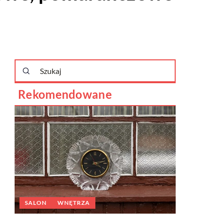
Rekomendowane
JADALNIA
WNĘTRZA
08 lutego 2025
SMART D