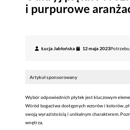
i purpurowe aranża
Łucja Jabłońska
12 maja 2023
Potrzebuj
Artykuł sponsorowany
Wybór odpowiednich płytek jest kluczowym elemen
Wśród bogactwa dostępnych wzorów i kolorów, pł
NIA
WNĘTRZA
swoją wyrazistością i unikalnym charakterem. Pozna
wnętrza.
o 2025
SMART DOM