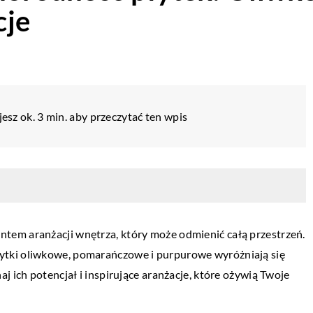
cje
esz ok. 3 min. aby przeczytać ten wpis
tem aranżacji wnętrza, który może odmienić całą przestrzeń.
ytki oliwkowe, pomarańczowe i purpurowe wyróżniają się
j ich potencjał i inspirujące aranżacje, które ożywią Twoje
SALON
WNĘTRZA