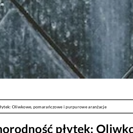
płytek: Oliwkowe, pomarańczowe i purpurowe aranżacje
żnorodność płytek: Oli