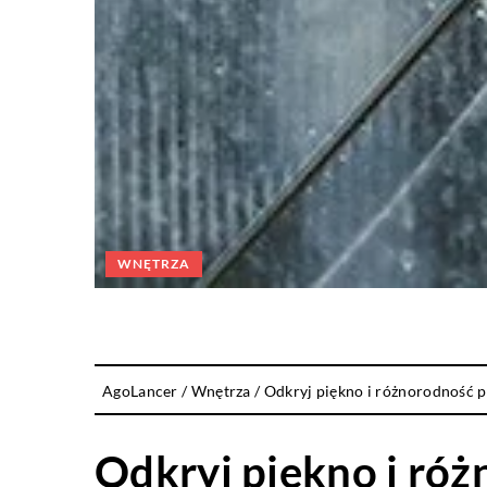
WNĘTRZA
AgoLancer
/
Wnętrza
/
Odkryj piękno i różnorodność 
Odkryj piękno i ró