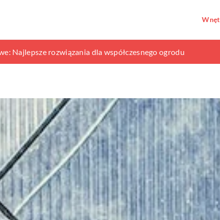
Wnęt
la twojej firmy – kluczowe aspekty do rozważenia
: Najlepsze rozwiązania dla współczesnego ogrodu
zydomową oczyszczalnię ścieków dla swojego gospodarstwa?