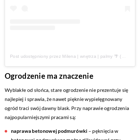
Post udostępniony przez Milena | wnętrza | palmy 🌴 (@cos_w_jej_desen)
Ogrodzenie ma znaczenie
Wyblakłe od słońca, stare ogrodzenie nie prezentuje się
najlepiej i sprawia, że nawet pięknie wypielęgnowany
ogród traci swój dawny blask. Przy naprawie ogrodzenia
najpopularniejszymi pracami są:
naprawa betonowej podmurówki
– pęknięcia w
betonowej podmurówce można zlikwidować przy