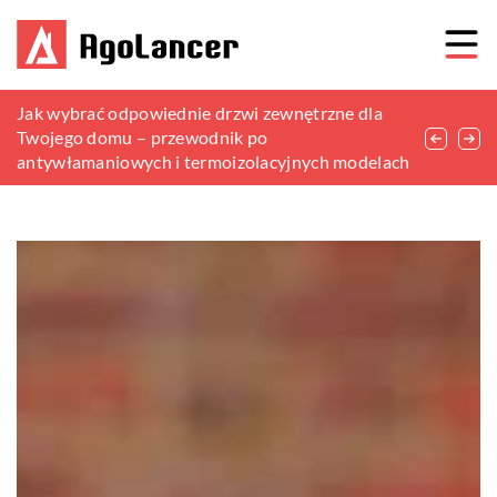
Jak wybrać idealne rolety rzymskie do twojego
Jak wybrać odpowiednie drzwi zewnętrzne dla
Jak wybrać odpowiedni zbiornik na ścieki dla
domu: Praktyczne porady i kreatywne inspiracje
Twojego domu – przewodnik po
swojego domu?
antywłamaniowych i termoizolacyjnych modelach