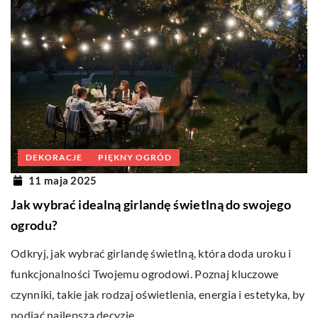
DEKORACJE
PIĘKNY OGRÓD
11 maja 2025
Jak wybrać idealną girlandę świetlną do swojego
ogrodu?
Odkryj, jak wybrać girlandę świetlną, która doda uroku i
funkcjonalności Twojemu ogrodowi. Poznaj kluczowe
czynniki, takie jak rodzaj oświetlenia, energia i estetyka, by
podjąć najlepszą decyzję.