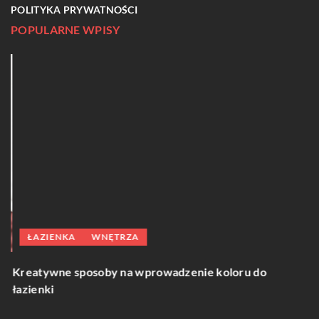
POLITYKA PRYWATNOŚCI
POPULARNE WPISY
ŁAZIENKA
WNĘTRZA
J
Kreatywne sposoby na wprowadzenie koloru do
z
łazienki