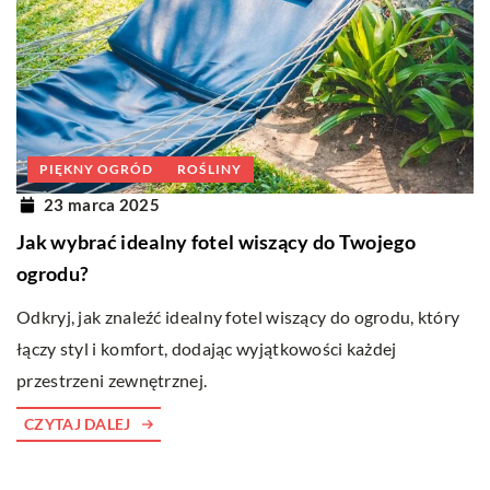
PIĘKNY OGRÓD
ROŚLINY
23 marca 2025
Jak wybrać idealny fotel wiszący do Twojego
ogrodu?
Odkryj, jak znaleźć idealny fotel wiszący do ogrodu, który
łączy styl i komfort, dodając wyjątkowości każdej
przestrzeni zewnętrznej.
CZYTAJ DALEJ