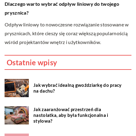
Z
Dlaczego warto wybrać odpływ liniowy do twojego
p
prysznica?
Od
Odpływ liniowy to nowoczesne rozwiązanie stosowane w
of
prysznicach, które cieszy się coraz większą popularnością
p
wśród projektantów wnętrz i użytkowników.
za
Ostatnie wpisy
Jak wybrać idealną gwoździarkę do pracy
na dachu?
Jak zaaranżować przestrzeń dla
nastolatka, aby była funkcjonalna i
stylowa?