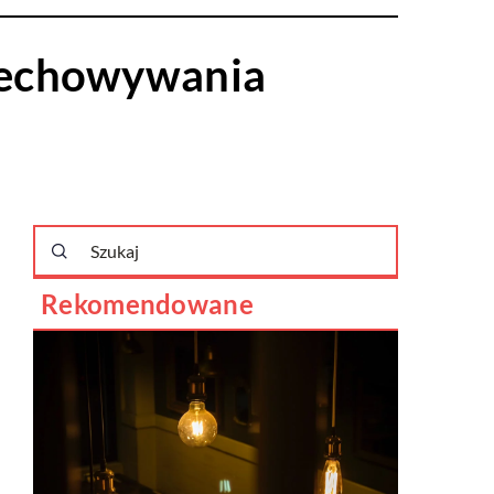
zechowywania
Rekomendowane