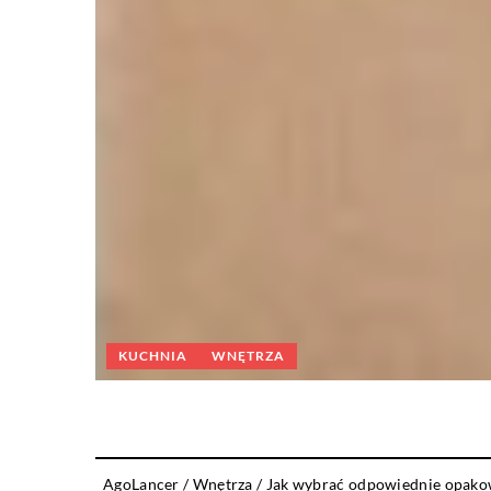
KUCHNIA
WNĘTRZA
AgoLancer
/
Wnętrza
/
Jak wybrać odpowiednie opako