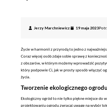
Jerzy Marchniewicz
19 maja 2023
Potr
Życie w harmonii z przyrodą to jedno z najważniej
Coraz więcej osób zdaje sobie sprawę z koniecznoś
z obszarów, w którym możemy wprowadzić pozytywne
który podpowie Ci, jak w prosty sposób włączyć o
życia.
Tworzenie ekologicznego ogrod
INNE
 2026
15 lutego 2026
Ekologiczny ogród to nie tylko piękne miejsce do wy
projektowaniu ogrodu zwracaj uwagę na wybór lok
wadzić ekologiczne nawyki do
Jak wybrać idealne zakrę