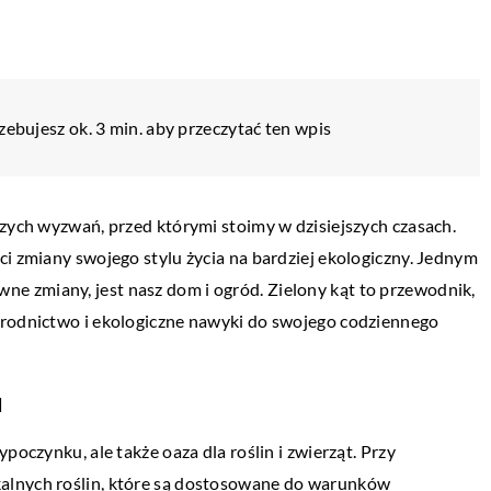
zebujesz ok. 3 min. aby przeczytać ten wpis
szych wyzwań, przed którymi stoimy w dzisiejszych czasach.
ci zmiany swojego stylu życia na bardziej ekologiczny. Jednym
 zmiany, jest nasz dom i ogród. Zielony kąt to przewodnik,
grodnictwo i ekologiczne nawyki do swojego codziennego
u
KUCHNIA
WNĘTRZA
17 marca 2024
poczynku, ale także oaza dla roślin i zwierząt. Przy
alnych roślin, które są dostosowane do warunków
Czy desery mogą być bezglutenowe?
tki do słoików na