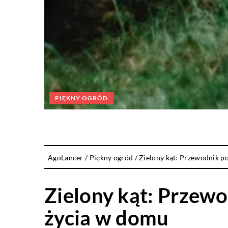
PIĘKNY OGRÓD
AgoLancer
/
Piękny ogród
/
Zielony kąt: Przewodnik p
Zielony kąt: Przewo
życia w domu