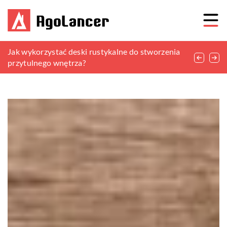
Jakie są kluczowe zastosowania kabli
Jak wykorzystać deski rustykalne do stworzenia
Jak wybrać odpowiedni system nawadniający do
bezhalogenowych w różnych branżach?
przytulnego wnętrza?
swojego ogrodu?