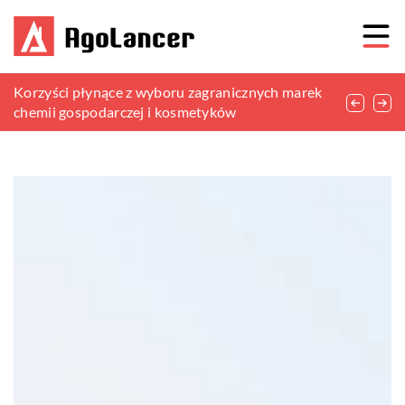
Kreatywne sposoby na ożywienie balkonu za
Korzyści płynące z wyboru zagranicznych marek
Jak stworzyć funkcjonalną kuchnię w małej
pomocą unikalnych dekoracji
chemii gospodarczej i kosmetyków
przestrzeni?