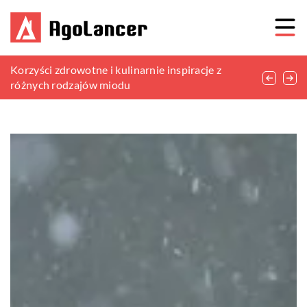
Jak wybrać odpowiednie urządzenia do
Korzyści zdrowotne i kulinarnie inspiracje z
Sekrety zdrowego wzrostu roślin w różnych
ogrzewania domu?
różnych rodzajów miodu
typach gleby