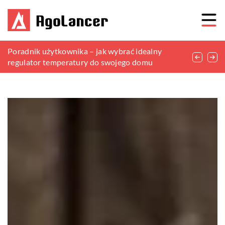
Jak wybrać idealną halę namiotową na twoją
Poradnik użytkownika – jak wybrać idealny
Jak zakupić odpowiedni leżak do relaksu na
specjalną okazję
regulator temperatury do swojego domu
świeżym powietrzu?