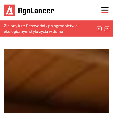
Nowoczesne rozwiązania grzewcze dla domu: jak
Zielony kąt: Przewodnik po ogrodnictwie i
Jak nabyć do domu stół do jadalni – przewodnik
wybrać idealny kocioł elektryczny?
ekologicznym stylu życia w domu
po materiałach i stylach