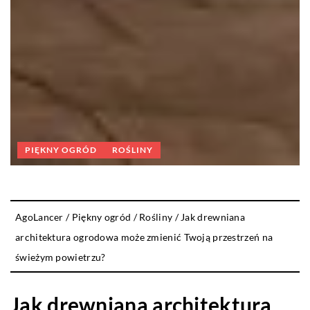
PIĘKNY OGRÓD
ROŚLINY
AgoLancer
/
Piękny ogród
/
Rośliny
/
Jak drewniana
architektura ogrodowa może zmienić Twoją przestrzeń na
świeżym powietrzu?
Jak drewniana architektura