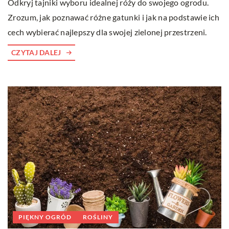
Odkryj tajniki wyboru idealnej róży do swojego ogrodu.
Zrozum, jak poznawać różne gatunki i jak na podstawie ich
cech wybierać najlepszy dla swojej zielonej przestrzeni.
CZYTAJ DALEJ
PIĘKNY OGRÓD
ROŚLINY