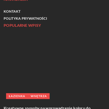
KONTAKT
POLITYKA PRYWATNOŚCI
POPULARNE WPISY
ŁAZIENKA
WNĘTRZA
J
m
Kreatywne sposoby na wprowadzenie koloru do