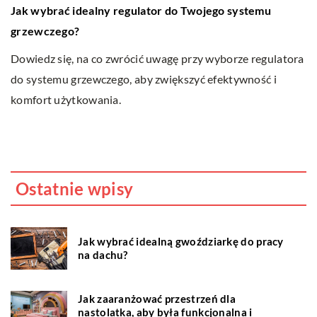
Jak wybrać idealny regulator do Twojego systemu
N
grzewczego?
po
t
Dowiedz się, na co zwrócić uwagę przy wyborze regulatora
k
do systemu grzewczego, aby zwiększyć efektywność i
Do
komfort użytkowania.
po
Od
d
pr
Ostatnie wpisy
Jak wybrać idealną gwoździarkę do pracy
na dachu?
Jak zaaranżować przestrzeń dla
nastolatka, aby była funkcjonalna i